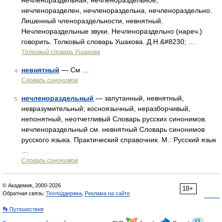
нечленораздельная, нечленораздельное;
нечленоразделен, нечленораздельна, нечленораздельно.
Лишенный членораздельности, невнятный.
Нечленораздельные звуки. Нечленораздельно (нареч.)
говорить. Толковый словарь Ушакова. Д.Н.&#8230; …
Толковый словарь Ушакова
невнятный
— См …
4
Словарь синонимов
нечленораздельный
— запутанный, невнятный,
5
невразумительный; косноязычный, неразборчивый,
непонятный, неотчетливый Словарь русских синонимов.
нечленораздельный см. невнятный Словарь синонимов
русского языка. Практический справочник. М.: Русский язык
…
Словарь синонимов
© Академик, 2000-2026
18+
Обратная связь:
Техподдержка
,
Реклама на сайте
👣 Путешествия